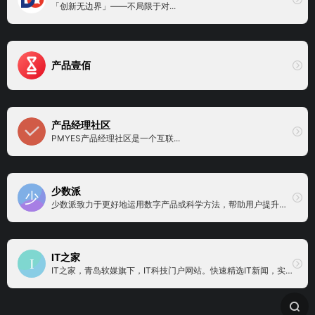
「创新无边界」——不局限于对...
产品壹佰
产品经理社区
PMYES产品经理社区是一个互联...
少数派
少数派致力于更好地运用数字产品或科学方法，帮助用户提升工作效率和生活品质
IT之家
IT之家，青岛软媒旗下，IT科技门户网站。快速精选IT新闻，实时报道科技周边，关注苹果iOS、谷歌Android、微软Windows Phone，紧盯iPhone/iPad、安卓智能设备、WP手机等数码潮流。技术资讯、攻略教程、资源下载 - IT人的生活，尽在IT之家，爱IT，爱这里。