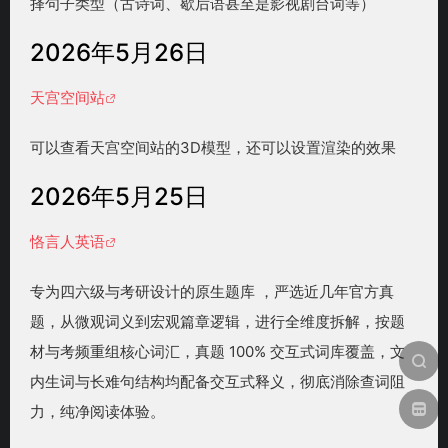
择句子类型（古诗词、歇后语甚至是影视剧台词等）
2026年5月26日
天宫空间站
可以查看天宫空间站的3D模型，还可以设置渲染的效果
2026年5月25日
恪言人英语
专为四六级与考研设计的原生题库 ，严选近几年官方真
题，从微观词义到宏观篇章逻辑，进行全维度拆解，按题
材与考频重组核心词汇，真题 100% 交互式词库覆盖，文
内生词与长难句结构均配备交互式释义，彻底消除查词阻
力，纯净阅读体验。