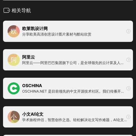
相关导航
欧莱凯设计网
分享欧美高清创意设计图片素材与酷站欣赏
阿里云
阿里云——阿里巴巴集团旗下公司，是全球领先的云计算及人工智能科技公司。提供免费试用、云服务器、云数据库、云安全、云企业应用等云计算服务，以及大数据、人工智能服务、精准定制基于场景的行业解决方案。免费备案，7x24小时售后支持，助企业无忧上云。
OSCHINA
OSCHINA.NET 是目前领先的中文开源技术社区。我们传播开源的理念，推广开源项目，为 IT 开发者提供了一个发现、使用、并交流开源技术的平台
小文AI论文
学术旅程伴侣，智慧创作之选。轻松解决论文写作难题，AI论文助您一键完成，仅需一杯咖啡时间，即可轻松问鼎学术高峰！