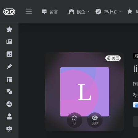
留言
摸鱼
帮小忙
美国
l
国
标
0
880