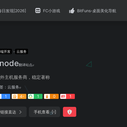
每日发现[2026]
FC小游戏
BitFuns-桌面美化导航
后端开发
云服务
inode
翻译站点
外主机服务商，稳定著称
签：
云服务
1
4-
1
0
1
链接直达
手机查看