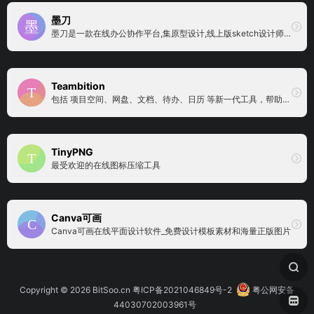
墨刀
墨刀是一款在线办公协作平台,集原型设计,线上版sketch设计师工具、流程图、思维导图为一体，支持团队项目实时协作和管理，金融级数据安全保障，还支持私有化部署，是设计师、产品经理和技术开发团队必备工具。
Teambition
包括 项目空间、网盘、文档、待办、日历 等新一代工具，帮助你把想法变成现实，让创作过程充满愉悦。由阿里巴巴 Teambition 团队打造，个人使用完全免费。
TinyPNG
最受欢迎的在线图标压缩工具
Canva可画
Canva可画在线平面设计软件_免费设计模板素材和海量正版图片
Copyright © 2026
BitSoo.cn
粤ICP备2021046849号-2
粤公网安备
44030702003961号