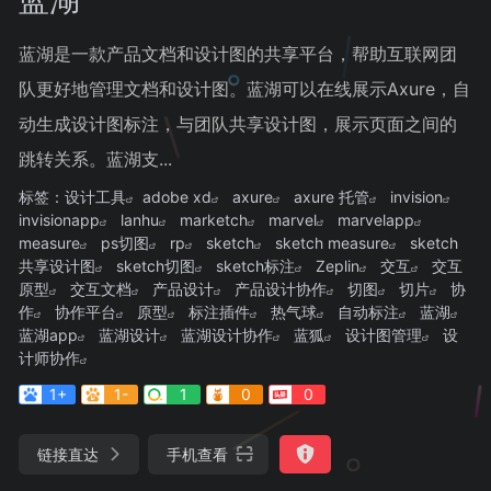
蓝湖是一款产品文档和设计图的共享平台，帮助互联网团
队更好地管理文档和设计图。蓝湖可以在线展示Axure，自
动生成设计图标注，与团队共享设计图，展示页面之间的
跳转关系。蓝湖支...
标签：
设计工具
adobe xd
axure
axure 托管
invision
invisionapp
lanhu
marketch
marvel
marvelapp
measure
ps切图
rp
sketch
sketch measure
sketch
共享设计图
sketch切图
sketch标注
Zeplin
交互
交互
原型
交互文档
产品设计
产品设计协作
切图
切片
协
作
协作平台
原型
标注插件
热气球
自动标注
蓝湖
蓝湖app
蓝湖设计
蓝湖设计协作
蓝狐
设计图管理
设
计师协作
1+
1-
1
0
0
链接直达
手机查看