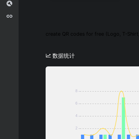
create QR codes for free (Logo, T-Shirt
数据统计