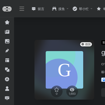
留言
摸鱼
帮小忙
德国
g
cr
标
0
1,693