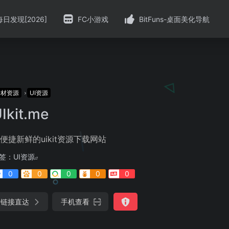
每日发现[2026]
FC小游戏
BitFuns-桌面美化导航
素材资源
UI资源
Ikit.me
便捷新鲜的uikit资源下载网站
签：
UI资源
0
0
0
0
0
链接直达
手机查看