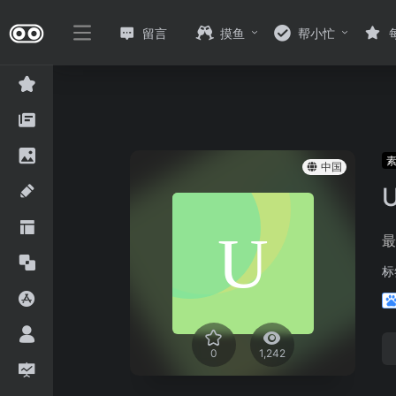
留言
摸鱼
帮小忙
中国
U
最
标
0
1,242