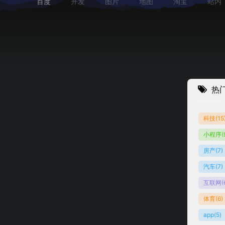
百度
开发
图片
地图
淘宝
站内
热
科技
(15
小程序
(
在线学习
房产
(7)
汽车
(7)
互联网
(
体育
(6)
app
(5)