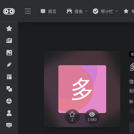
留言
摸鱼
帮小忙
微
和
标
2
2,983