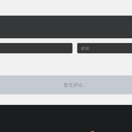
暂无评论...