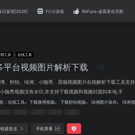
每日发现[2026]
FC小游戏
BitFuns-桌面美化导航
常用工具
在线工具
多平台视频图片解析下载
博、秒拍、绿洲、小咖秀、晃咖视频图片在线解析下载工具支持
小咖秀视频没有水印,并支持下载视频和视频封面到本地,手
签：
在线工具
下载微博视频
下载秒拍视频
绿洲图片保存
绿洲视
链接直达
手机查看