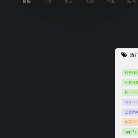
百度
开发
图片
地图
淘宝
站内
热
科技
(15
小程序
(
商报
房产
(7)
汽车
(7)
互联网
(
体育
(6)
app
(5)