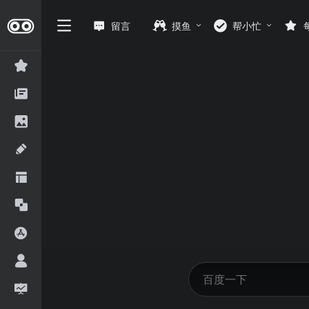
留言
摸鱼
帮小忙