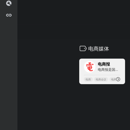
电商媒体
1
电商报
电商报是国内最具影响力的电子商务媒体和电子商务专业研究机构之一，关注并24小时播报B2B、B2C、C2C、外贸、移动电商等电商领域最新动态，揭示电子商务行业发展趋势和热点话题。
电商
电商会议
电商媒体
电