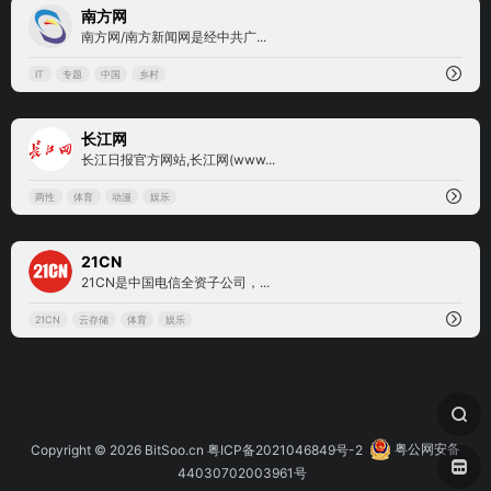
0
南方网
南方网/南方新闻网是经中共广...
IT
专题
中国
乡村
0
长江网
长江日报官方网站,长江网(www...
两性
体育
动漫
娱乐
0
21CN
21CN是中国电信全资子公司，...
21CN
云存储
体育
娱乐
Copyright © 2026
BitSoo.cn
粤ICP备2021046849号-2
粤公网安备
44030702003961号