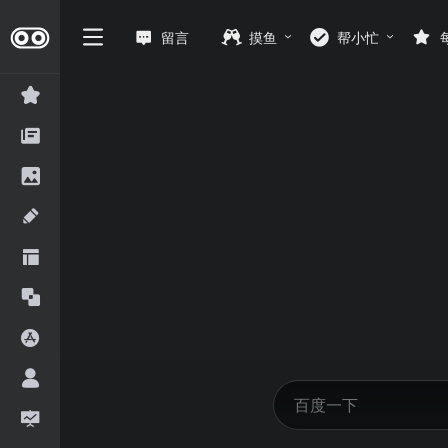
留言
摸鱼
帮小忙