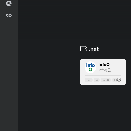
.net
2
InfoQ
InfoQ是一个实践驱动的社区资讯站点，致力于促进软件开发及相关领域知识与创新的传播。提供架构，云计算，AI，前端，大数据，Java，软件开发，编程等技术资讯及技术会议，搭建连接中国技术高端社区与国际主流技术社区的桥梁。
.net
ai
InfoQ
InfoQ中文站