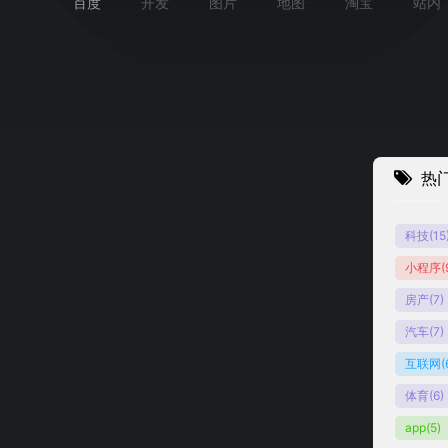
百度
开发
图片
地图
淘宝
站内
热
科技
(15
小程序
(
房产
(7)
汽车
(7)
互联网
(
体育
(6)
app
(5)