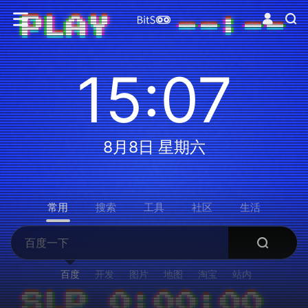
15:07
8月8日 星期六
常用
搜索
工具
社区
生活
百度
开发
图片
地图
淘宝
站内