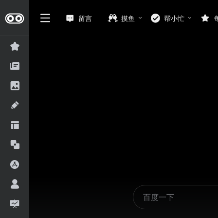
留言
摸鱼
帮小忙