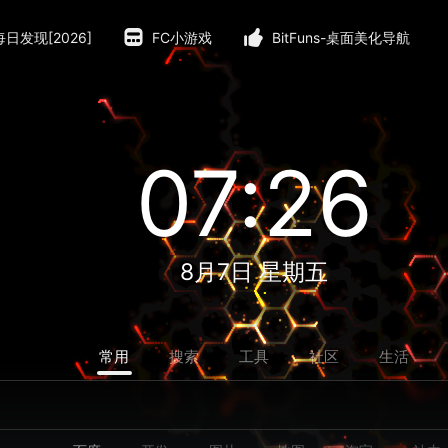
每日发现[2026]
FC小游戏
BitFuns-桌面美化导航
07:26
8月7日 星期五
常用
搜索
工具
社区
生活