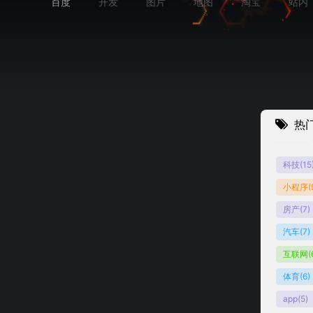
百度
开发
图片
地图
淘宝
站内
热
科技
(15
小程序
(
闻
国内新闻
房产
(7)
汽车
(7)
互联网
(
体育
(6)
app
(5)