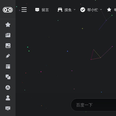
留言
摸鱼
帮小忙