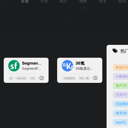
百度
开发
图片
地图
淘宝
站内
热
0
2
SegmentFault 思否
36氪
科技
(15
SegmentFault 思否是中国领先的开发者技术社区。我们以技术问答、技术专栏、技术课程、技术资讯为核心的产品形态，为开发者提供纯粹、高质的技术交流平台。
36氪通过全面，独家的视角为...
小程序
(
ai
android
cto
ios
36氪首发
8点一氪
互联网电商
人工智能
房产
(7)
汽车
(7)
互联网
(
体育
(6)
app
(5)