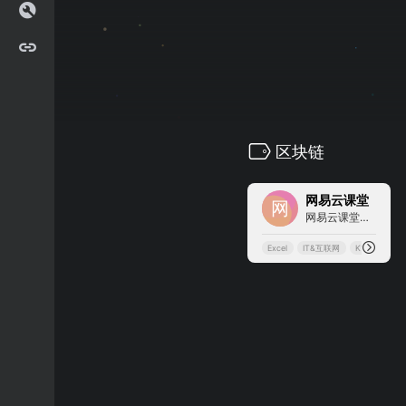
区块链
0
网易云课堂
网易云课堂，一个专注于成人终身学习的在线教育平台。立足于实用性的要求, 与优质的教育内容创作者一起，为您提供全面、有效的在线学习内容。
Excel
IT&互联网
K12
PPT