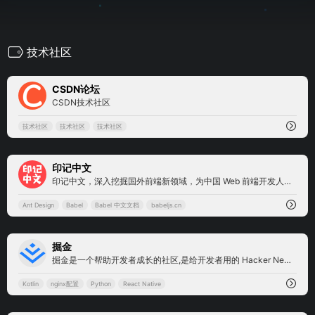
技术社区
15
CSDN论坛
CSDN技术社区
技术社区
技术社区
技术社区
1
印记中文
印记中文，深入挖掘国外前端新领域，为中国 Web 前端开发人员提供优质文档!!
Ant Design
Babel
Babel 中文文档
babeljs.cn
5
掘金
掘金是一个帮助开发者成长的社区,是给开发者用的 Hacker News,给设计师用的 Designer News,和给产品经理用的 Medium。掘金的技术文章由稀土上聚集的技术大牛和极客共同编辑为你筛选出最优质的干货,其中包括：Android、iOS、前端、后端等方面的内容。用户每天都可以在这里找到技术世界的头条内容。与此同时,掘金内还有沸点、掘金翻译计划、线下活动、专栏文章等内容。即使你是 GitHub、StackOverflow、开源中国的用户,我们相信你也可以在这里有所收获。
Kotlin
nginx配置
Python
React Native