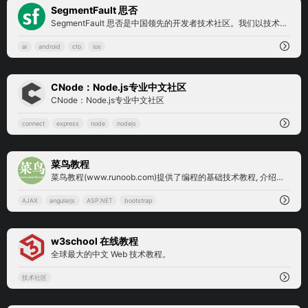
0
SegmentFault 思否
SegmentFault 思否是中国领先的开发者技术社区。我们以技术问答、技术专栏、技术课程、技术资讯为核心的产品形态，为开发者提供纯粹、高质的技术交流平台。
ai
android
cto
ios
0
CNode：Node.js专业中文社区
CNode：Node.js专业中文社区
connect
express
node
nodejs
12
菜鸟教程
菜鸟教程(www.runoob.com)提供了编程的基础技术教程, 介绍了HTML、CSS、Javascript、Python，Java，Ruby，C，PHP , MySQL等各种编程语言的基础知识。 同时本站中也提供了大量的在线实例，通过实例，您可以更好的学习编程。..
AJAX
angularjs
ASP.NET
bootstrap
4
w3school 在线教程
全球最大的中文 Web 技术教程。
技术社区