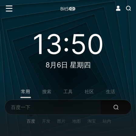
13:50
8月6日 星期四
常用
搜索
工具
社区
生活
百度
开发
图片
地图
淘宝
站内