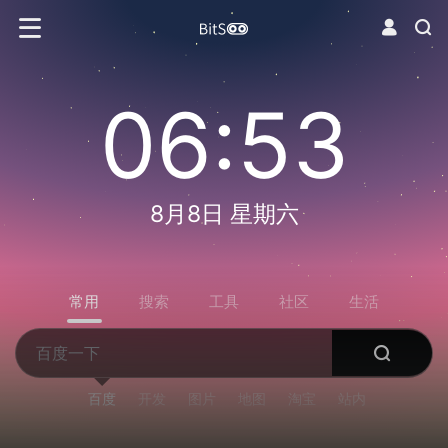
06:53
8月8日 星期六
常用
搜索
工具
社区
生活
百度
开发
图片
地图
淘宝
站内