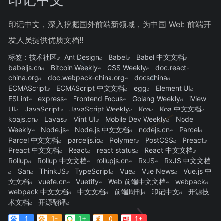
印记中文，深入挖掘国外前端新领域，为中国 Web 前端开
发人员提供优质文档!!
标签：
技术社区
Ant Design
Babel
Babel 中文文档
babeljs.cn
Bitcoin Weekly
CSS Weekly
doc.react-
china.org
doc.webpack-china.org
docschina
ECMAScript
ECMAScript 中文文档
egg
Element UI
ESLint
express
Frontend Focus
Golang Weekly
iView
UI
JavaScript
JavaScript Weekly
Koa
Koa 中文文档
koajs.cn
Lavas
Mint UI
Mobile Dev Weekly
Node
Weekly
Node.js
Node.js 中文文档
nodejs.cn
Parcel
Parcel 中文文档
parceljs.io
Polymer
PostCSS
Preact
Preact 中文文档
React
react status
React 中文文档
Rollup
Rollup 中文文档
rollupjs.cn
RxJS
RxJS 中文文档
San
ThinkJS
TypeScript
Vue
Vue News
Vue.js 中
文文档
vuefe.cn
Vuetify
Web 前端中文文档
webpack
webpack 中文文档
中文文档
前端周刊
印记中文
开源技
术文档
开源翻译
1
1-
1+
0
1+