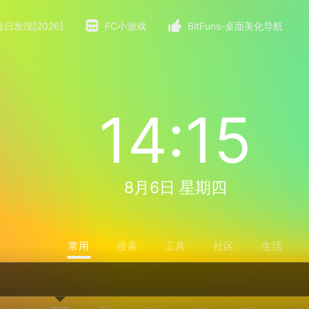
每日发现[2026]
FC小游戏
BitFuns-桌面美化导航
14:15
8月6日 星期四
常用
搜索
工具
社区
生活