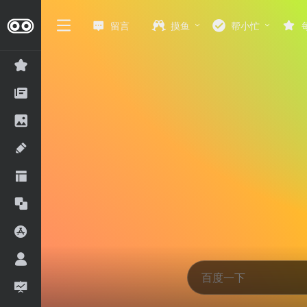
留言
摸鱼
帮小忙