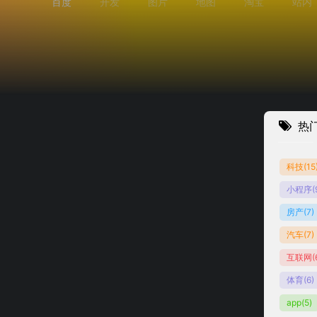
百度
开发
图片
地图
淘宝
站内
热
科技
(15
小程序
(
文文档
babeljs.cn
房产
(7)
汽车
(7)
互联网
(
体育
(6)
app
(5)