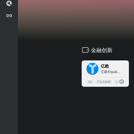
金融创新
0
亿欧
亿欧EqualOcean是一家专注科...
5G
产业互联网
人工智能
亿