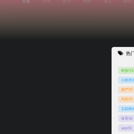
百度
开发
图片
地图
淘宝
站内
热
科技
(15
小程序
(
欧智库
房产
(7)
汽车
(7)
互联网
(
体育
(6)
app
(5)