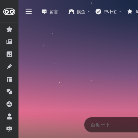
留言
摸鱼
帮小忙