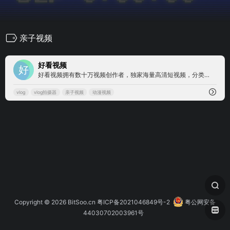
亲子视频
0
好看视频
好看视频拥有数十万视频创作者，独家海量高清短视频，分类覆盖VLOG、影视、娱乐、搞笑、音乐、游戏等全方位优质视频，每天观看次数数十亿次，深度了解您的喜好，好看到停不下来。
vlog
vlog拍摄器
亲子视频
动漫视频
Copyright © 2026
BitSoo.cn
粤ICP备2021046849号-2
粤公网安备
44030702003961号