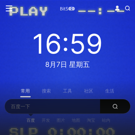
16:59
8月7日 星期五
常用
搜索
工具
社区
生活
百度
开发
图片
地图
淘宝
站内