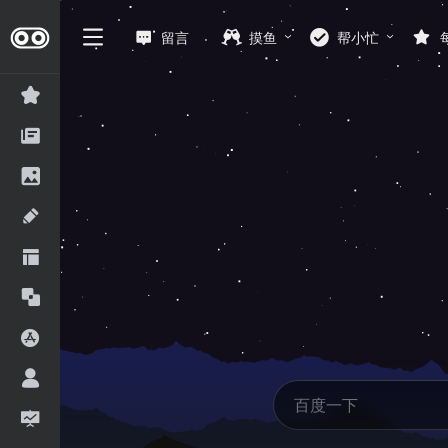
留言
摸鱼
帮小忙