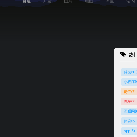
百度
开发
图片
地图
淘宝
站内
热
科技
(15
小程序
(
声书
房产
(7)
汽车
(7)
互联网
(
体育
(6)
app
(5)