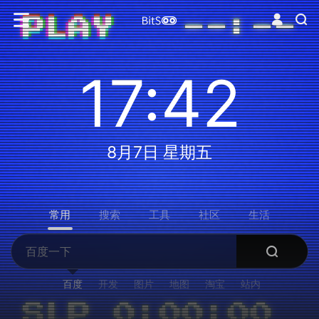
17:42
8月7日 星期五
常用
搜索
工具
社区
生活
百度
开发
图片
地图
淘宝
站内