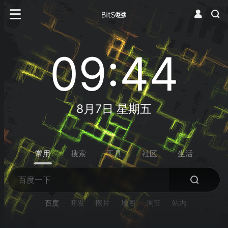
09:44
8月7日 星期五
常用
搜索
工具
社区
生活
百度
开发
图片
地图
淘宝
站内