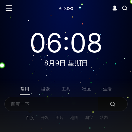
06:08
8月9日 星期日
常用
搜索
工具
社区
生活
百度
开发
图片
地图
淘宝
站内