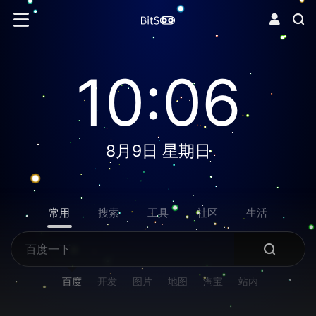
10:06
8月9日 星期日
常用
搜索
工具
社区
生活
百度
开发
图片
地图
淘宝
站内